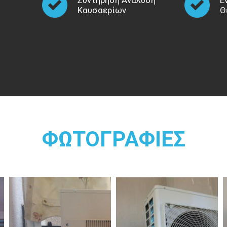
ΖΕΣΤΟΥ ΝΕΡΟΥ ΧΡΗΣΗΣ.
Καυσαερίων
Θ
ΑΝΤΛΙΕΣ ΘΕΡΜΟΤΙΤΑΣ:
Οι οικιακές αντλίες θερμότητας μπορούν ν
για θέρμανση τον χειμώνα, δροσισμό το κ
ζεστού νερού χρήσης για όλο το χρόνο.
Το μέλλον είναι στις αντλίες θερμότητα
κόσμος θα αργήσει να τις ανακαλύψει. 
ΦΩΤΟΓΡΑΦΙΕΣ
εγκατάστασης είναι υψηλό και θα τρόμαζ
εξοικονόμηση χρημάτων που επιτυγχάνεται
είναι της τάξεως του 60% και άνω, γι’ αυ
πολλούς να διερευνήσουν συντόμως την συ
Στη φύση, η θερμότητα είναι η ενέργεια π
σώμα υψηλότερης θερμοκρασίας σε έν
θερμοκρασίας. Για παράδειγμα, αν βάλετε έ