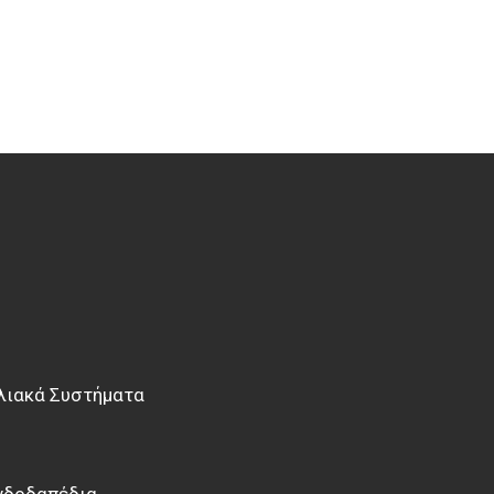
ονόμηση ενέργειας.
ριλαμβάνεται και όλος
α ολοκληρωμένο πακέτο
ματισμού και φυσικού
λάτες είναι η καλύτερη
 αξία στα χρήματα που
ιοποιείτε.
 ΕΓΚΑΤΑΣΤΑΣΕΙΣ:
ΕΡΙΟΥ - ΠΕΛΛΕΤ –
ΑΛΥΣΗ ΚΑΥΣΑΕΡΙΩΝ –
λιακά Συστήματα
ΣΗΣ ΘΕΡΜΑΝΣΗΣ -
Υ - ΚΛΙΜΑΤΙΣΜΟΥ.
ΜΑΝΣΗΣ, ΨΥΞΗΣ &
νδοδαπέδια