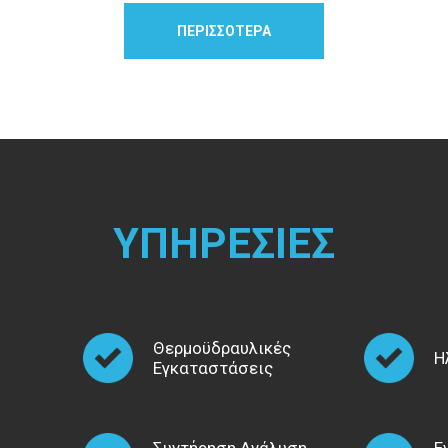
περιβάλλον με πρωταρχικό στόχο την εξοικ
ΠΕΡΙΣΣΌΤΕΡΑ
Επίσης στις υπηρεσίες που παρέχουμε πε
εκείνος ο εξοπλισμός, που θα συνθέσει έν
θέρμανσης, ύδρευσης, αποχέτευσης, κλι
αερίου, στις καλύτερες τιμές της αγοράς.
Άλλωστε, ξέροντας ότι οι ικανοποιημένοι πε
διαφήμιση για εμάς, δίνουμε τη μέγιστη
ξοδεύετε.
ΥΠΗΡΕΣΙΕΣ
Η επιχείρηση ΘΕΡΜΟΫΔΡΑΥΛΙΚΗ δραστηρ
ΗΛΕΚΤΡΟΛΟΓΙΚΕΣ - ΘΕΡΜΟΥΔΡΑΥΛΙΚΕΣ
ΑΝΤΛΙΩΝ ΘΕΡΜΟΤΗΤΑΣ - ΦΥΣΙΚΟΥ Α
ΞΥΛΟΥ - ΠΕΤΡΕΛΑΙΟΥ, ΣΥΝΤΗΡΗΣΗ ΑΝ
Θερμοϋδραυλικές
Η
ΗΛΙΑΚΩΝ - ΗΛΙΑΚΗΣ ΥΠΟΒΟΗΘΗ
Εγκαταστάσεις
ΕΝΔΟΔΑΠΕΔΙΑΣ ΘΕΡΜΑΝΣΗΣ, ΔΡΟΣΙΣΜΟ
ΠΕΡΙΓΡΑΦΗ ΝΕΩΝ ΠΡΟΪΟΝΤΩΝ ΘΕΡ
Συντήρηση Ανάλυση
Ε