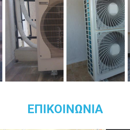
πάνω στο τραπέζι της βεράντας σας τότ
μέχρι να φτάσει τη θερμοκρασία του εξωτε
αντλία θερμότητας κάνει το αντίθετο. Το 
αέρα από χαμηλότερες σε υψηλότερες
ακριβώς στην υδραυλική, το νερό πηγαίνει 
ψηλό σημείο στο χαμηλό (λόγω βαρύτητας)
αντλία νερού για να μεταφέρουμε το νερό 
του ροή (να το ανεβάσουμε ψηλότερα), έτσι 
"ρέει" από μόνη της από το σώμα υψηλής
στο σώμα χαμηλότερης θερμοκρασίας (κρύο)
"αντλία θερμότητας" για να αντιστρέψουμε τ
και να την μεταφέρουμε από την χαμηλή θε
υψηλή (ζεστό).
Όλα αρχίζουν από τον ήλιο. Ο ήλιος θερμαί
τον εξωτερικό φλοιό της γης. Ετησίως ο ή
ΕΠΙΚΟΙΝΩΝΙΑ
φορές περισσότερη ενέργεια από αυτ
συνολικά στον πλανήτη. Έτσι, ο ήλιος απ
αστείρευτη πηγή ενέργειας για τον πλανήτη 