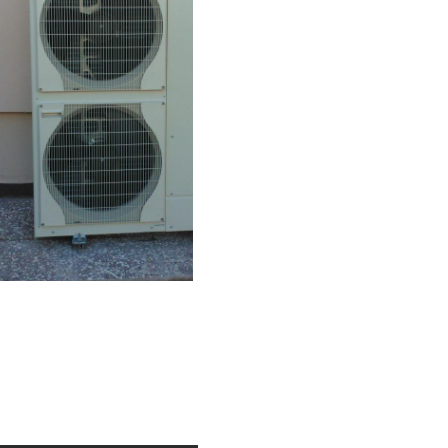
ε ο καφές θα κρυώσει
ρικού περιβάλλοντος. Η
σύστημα «σπρώχνει» τον
 θερμοκρασίες. Όπως
μόνο του (ρέει) από το
 και χρειαζόμαστε μια
αντίθετα με την φυσική
και η θερμική ενέργεια
 θερμοκρασίας (ζεστό)
 και χρειαζόμαστε μια
ην κίνηση της ενέργειας
ρμοκρασία (κρύο) στην
νει την ατμόσφαιρα και
λιος στέλνει στη γη 50
ή που καταναλώνεται
οτελεί μια μεγάλη και
μας.