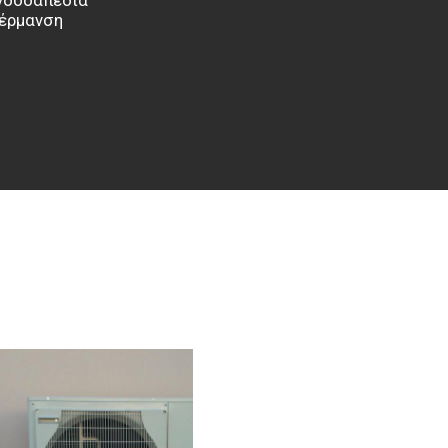
έρμανση
α καλύψουν τις ανάγκες
αλοκαίρι και παραγωγή
ς αλλά ο περισσότερος
Το κόστος αγοράς και
ε τον καθένα, αλλά η
 με τα συστήματα αυτά
τό θα υποχρεώσουν ίσως
γκεκριμένη αγορά.
ου μεταφέρεται από ένα
α άλλο χαμηλότερης
να φλιτζάνι ζεστό καφέ