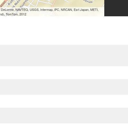
ένα χώρο με υψηλότερη. Βασίζονται στο φα
υγρού όταν αυτό εξαερώνεται. Χαρακτηριστ
ri, DeLorme, NAVTEQ, USGS, Intermap, iPC, NRCAN, Esri Japan, METI,
το φιαλίδιο του υγραερίου που ψύχεται ότ
land), TomTom, 2012
καμινέτο (εξαερώνεται το υγραέριο), ή το
όταν βάζουμε οινόπνευμα (εξαερώνεται το ο
Η τεχνολογία δεν είναι και τόσο καινούρια 
1926), αλλά χρησιμοποιούνταν κυρίως γ
(ψυγεία, καταψύκτες, κοινά κλιματιστικ
αναστραφεί ο κύκλος λειτουργίας τους, τό
θερμότητα και εφ' όσον έλθουν σε επα
προσλαμβάνουν την απαιτούμενη θε
(ατμόσφαιρα, γή, θάλασσα, υπόγεια νερά κ
δαπάνη για παραγωγή ενέργειας.
Οι αντλίες θερμότητας μπορεί να φαίνο
καταναλωτή, καθώς πολλοί δεν αντιλαμβάνο
δυνατόν από το κρύο εξωτερικό περιβά
θερμότητα μέσα στο σπίτι. Κι όμως, το σύ